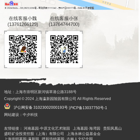
在线客服小魏
在线客服小张
(13761266129)
(13764744700)
地址：上海市崇明区新河镇草港公路3188号
Copyright © 2024 上海瀛新园陵园有限公司 All Rights Reserved
沪公网安备 31023002000193号
沪ICP备13037750号-1
网站建设：中夕科技
友情链接：
河南墓园·中原文化艺术陵园
上海墓园·海湾园
贵阳凤凰山
盛旺矿业投资控股（上海）有限公司
上海永林公益基金会
上海崇明墓园·瀛新园
呼和浩特墓园 ·古林人文纪念园