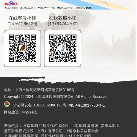
在线客服小魏
在线客服小张
(13761266129)
(13764744700)
地址：上海市崇明区新河镇草港公路3188号
Copyright © 2024 上海瀛新园陵园有限公司 All Rights Reserved
沪公网安备 31023002000193号
沪ICP备13037750号-1
网站建设：中夕科技
友情链接：
河南墓园·中原文化艺术陵园
上海墓园·海湾园
贵阳凤凰山
盛旺矿业投资控股（上海）有限公司
上海永林公益基金会
上海崇明墓园·瀛新园
呼和浩特墓园 ·古林人文纪念园